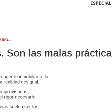
ESPECIAL
RIO...
. Son las malas práctic
agente inmobiliario, la
 realidad desigual.
 improvisadas,
l rigor necesario.
ias suelen ser los