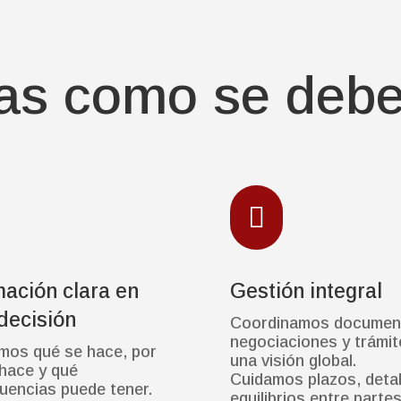
sas como se deb

mación clara en
Gestión integral
decisión
Coordinamos documen
negociaciones y trámi
mos qué se hace, por
una visión global.
hace y qué
Cuidamos plazos, detal
uencias puede tener.
equilibrios entre parte