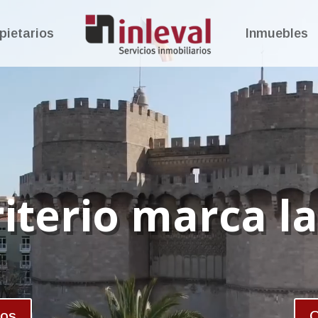
pietarios
Inmuebles
iterio marca la
ios
Q