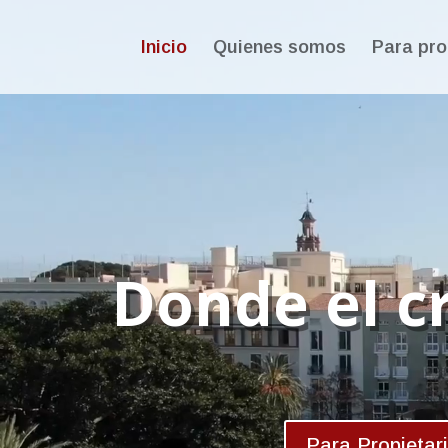
Reproductor
de
Inicio
Quienes somos
Para pro
vídeo
Donde el cr
Para Propietar