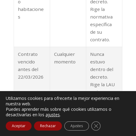
o
decreto.
habitacione
Rige la
s
normativa
específica
de su
contrato.
Contrato
Cualquier
Nunca
vencido
momento
estuvo
antes del
dentro del
22/03/2026
decreto.
Rige la LAU
ordinaria
Utilizamos cookies para ofrecerte la mejor experiencia en
desde el
nuestra web.
vencimiento
Puedes aprender más sobre qué cookies utilizamos o
desactivarlas en los
ajustes
.
.
Cerrar el banner de
Aceptar
Rechazar
Ajustes