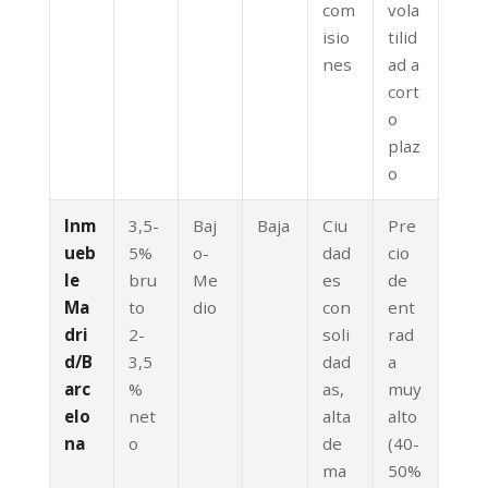
com
vola
isio
tilid
nes
ad a
cort
o
plaz
o
Inm
3,5-
Baj
Baja
Ciu
Pre
ueb
5%
o-
dad
cio
le
bru
Me
es
de
Ma
to
dio
con
ent
dri
2-
soli
rad
d/B
3,5
dad
a
arc
%
as,
muy
elo
net
alta
alto
na
o
de
(40-
ma
50%