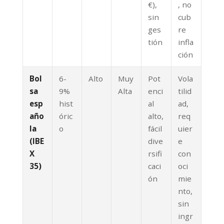
€),
, no
sin
cub
ges
re
tión
infla
ción
Bol
6-
Alto
Muy
Pot
Vola
sa
9%
Alta
enci
tilid
esp
hist
al
ad,
año
óric
alto,
req
la
o
fácil
uier
(IBE
dive
e
X
rsifi
con
35)
caci
oci
ón
mie
nto,
sin
ingr