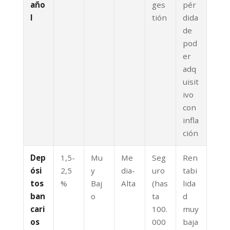
año
ges
pér
l
tión
dida
de
pod
er
adq
uisit
ivo
con
infla
ción
Dep
1,5-
Mu
Me
Seg
Ren
ósi
2,5
y
dia-
uro
tabi
tos
%
Baj
Alta
(has
lida
ban
o
ta
d
cari
100.
muy
os
000
baja