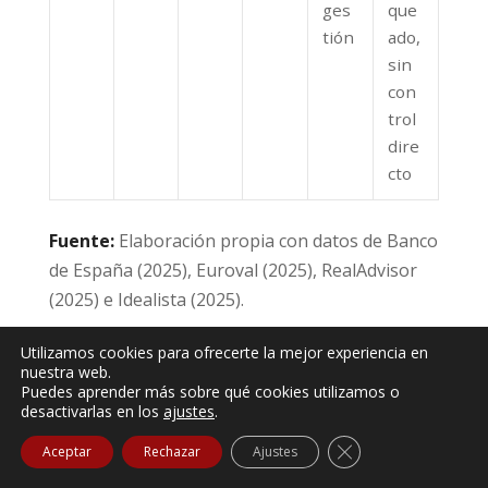
ges
que
tión
ado,
sin
con
trol
dire
cto
Fuente:
Elaboración propia con datos de Banco
de España (2025), Euroval (2025), RealAdvisor
(2025) e Idealista (2025).
Utilizamos cookies para ofrecerte la mejor experiencia en
Conclusión de la comparativa:
La inversión
nuestra web.
Puedes aprender más sobre qué cookies utilizamos o
inmobiliaria en Valencia destaca por ofrecer un
desactivarlas en los
ajustes
.
equilibrio óptimo entre rentabilidad (4-7%
Cerrar el banner de
neto), riesgo controlado y generación de
Aceptar
Rechazar
Ajustes
patrimonio tangible. Aunque requiere mayor