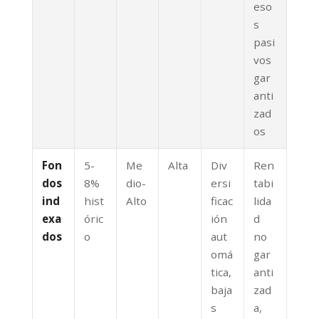
eso
s
pasi
vos
gar
anti
zad
os
Fon
5-
Me
Alta
Div
Ren
dos
8%
dio-
ersi
tabi
ind
hist
Alto
ficac
lida
exa
óric
ión
d
dos
o
aut
no
omá
gar
tica,
anti
baja
zad
s
a,