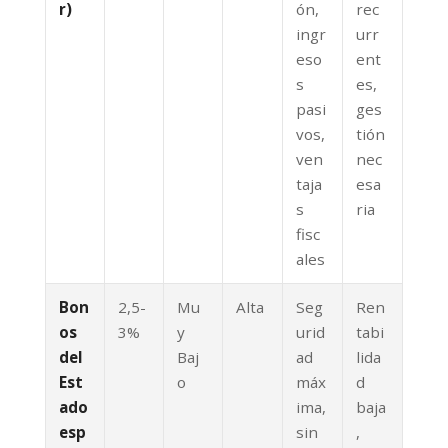
r)
ón,
rec
ingr
urr
eso
ent
s
es,
pasi
ges
vos,
tión
ven
nec
taja
esa
s
ria
fisc
ales
Bon
2,5-
Mu
Alta
Seg
Ren
os
3%
y
urid
tabi
del
Baj
ad
lida
Est
o
máx
d
ado
ima,
baja
esp
sin
,