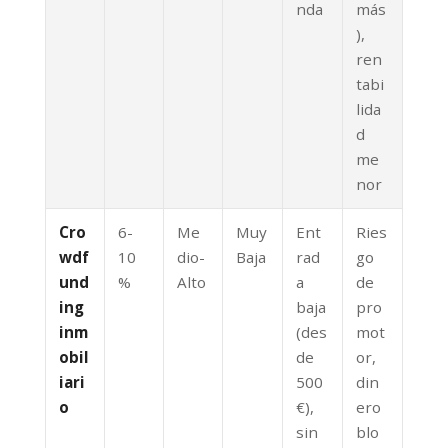
nda
más
),
ren
tabi
lida
d
me
nor
Cro
6-
Me
Muy
Ent
Ries
wdf
10
dio-
Baja
rad
go
und
%
Alto
a
de
ing
baja
pro
inm
(des
mot
obil
de
or,
iari
500
din
o
€),
ero
sin
blo